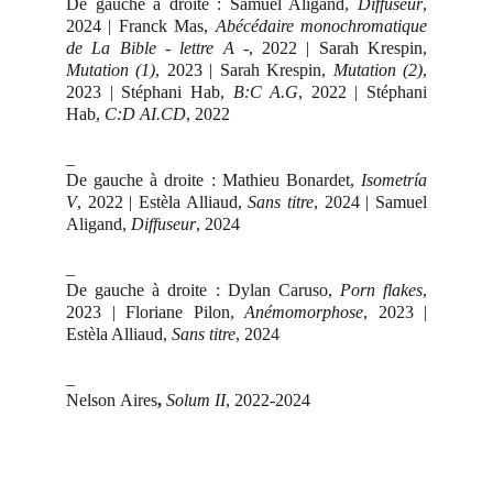
De gauche à droite : Samuel Aligand,
Diffuseur
,
2024 | Franck Mas,
Abécédaire monochromatique
de La Bible - lettre A -
, 2022 | Sarah Krespin,
Mutation (1)
, 2023 | Sarah Krespin,
Mutation (2)
,
2023 | Stéphani Hab,
B:C A.G
, 2022 | Stéphani
Hab,
C:D AI.CD
, 2022
_
De gauche à droite : Mathieu Bonardet,
Isometría
V
, 2022 | Estèla Alliaud,
Sans titre
, 2024 | Samuel
Aligand,
Diffuseur
, 2024
_
De gauche à droite : Dylan Caruso,
Porn flakes
,
2023 | Floriane Pilon,
Anémomorphose
, 2023 |
Estèla Alliaud,
Sans titre
, 2024
_
Nelson
Aires
,
Solum II
, 2022-2024